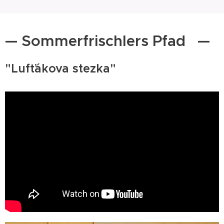
— Sommerfrischlers Pfad —
"Lufťákova stezka"